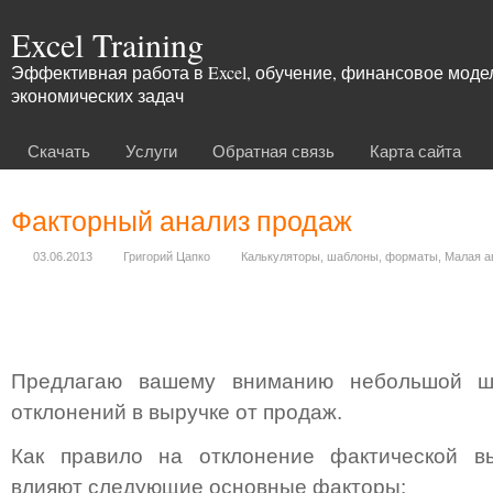
Excel Training
Эффективная работа в Excel, обучение, финансовое мод
экономических задач
Скачать
Услуги
Обратная связь
Карта сайта
Бюджет продаж
Факторный анализ продаж
Факторный анализ
Кредитный калькулятор
03.06.2013
Григорий Цапко
Калькуляторы, шаблоны, форматы
,
Малая а
Генератор паролей
Шифрование паролей
Точка безубыточности
Предлагаю вашему вниманию небольшой ш
Фитнес-калькулятор
отклонений в выручке от продаж.
Общепит
Как правило на отклонение фактической в
влияют следующие основные факторы: