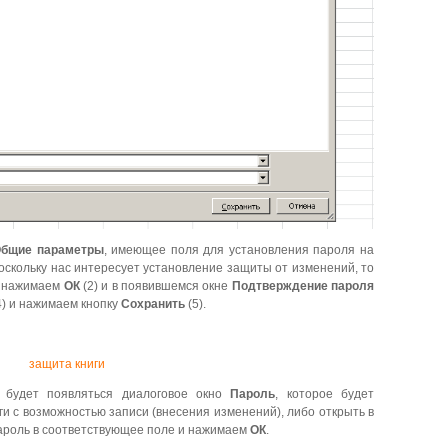
бщие параметры
, имеющее поля для установления пароля на
оскольку нас интересует установление защиты от изменений, то
, нажимаем
ОК
(2) и в появившемся окне
Подтверждение пароля
4) и нажимаем кнопку
Сохранить
(5).
и будет появляться диалоговое окно
Пароль
, которое будет
ги с возможностью записи (внесения изменений), либо открыть в
пароль в соответствующее поле и нажимаем
ОК
.