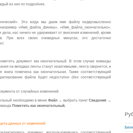
ждый из них по подробнее.
огический». Это когда мы даем имя файлу недвусмысленно
, например «Имя_файла_финиш», «Имя_файла_окончательно»,
 дела, нас ничего не удерживает от внесения изменений, кроме
ов. При всех своих очевидных минусах, это достаточно
нт.
ометить документ как окончательный. В этом случае команды
ания на вкладках ленты станут неактивными, лента свернется, и
я книга помечена как окончательная. Также соответствующий
едактирование файла будет недоступно (без соответствующей
окумента от случайных изменений.
ательный необходимо в меню
Файл
→ выбрать пункт
Сведения
→
оманда
Пометить как окончательный.
Ру
Бизн
едактировать документ, воспользовавшись соответствующей