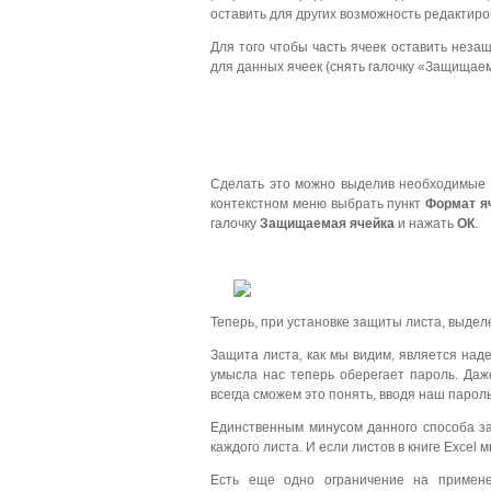
оставить для других возможность редактиро
Для того чтобы часть ячеек оставить нез
для данных ячеек (снять галочку «Защищаем
Сделать это можно выделив необходимые я
контекстном меню выбрать пункт
Формат я
галочку
Защищаемая ячейка
и нажать
ОК
.
Теперь, при установке защиты листа, выдел
Защита листа, как мы видим, является над
умысла нас теперь оберегает пароль. Даж
всегда сможем это понять, вводя наш пароль
Единственным минусом данного способа за
каждого листа. И если листов в книге Excel 
Есть еще одно ограничение на примене