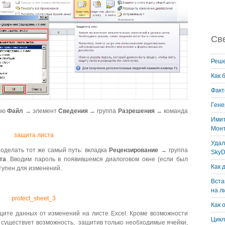
Св
Реше
Как 
Факт
Гене
еню
Файл
→ элемент
Сведения
→ группа
Разрешения
→ команда
Имит
Монт
Удал
оделать тот же самый путь: вкладка
Рецензирование
→ группа
SkyD
та
. Вводим пароль в появившемся диалоговом окне (если был
Как 
ступен для изменений.
Вста
на л
Как 
ащите данных от изменений на листе Excel. Кроме возможности
Цикл
существует возможность, защитив только необходимые ячейки,