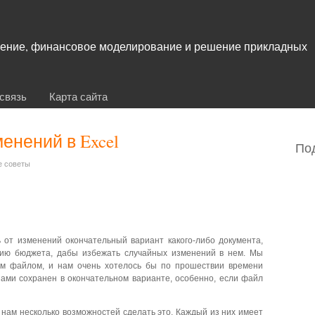
учение, финансовое моделирование и решение прикладных
связь
Карта сайта
енений в Excel
По
е советы
 от изменений окончательный вариант какого-либо документа,
сию бюджета, дабы избежать случайных изменений в нем. Мы
им файлом, и нам очень хотелось бы по прошествии времени
 нами сохранен в окончательном варианте, особенно, если файл
т нам несколько возможностей сделать это. Каждый из них имеет