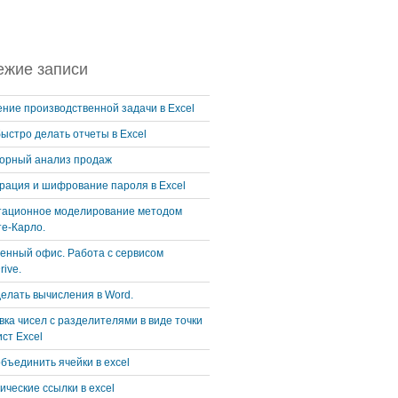
ежие записи
ние производственной задачи в Excel
быстро делать отчеты в Excel
орный анализ продаж
рация и шифрование пароля в Excel
ационное моделирование методом
е-Карло.
енный офис. Работа с сервисом
rive.
делать вычисления в Word.
вка чисел с разделителями в виде точки
ист Excel
объединить ячейки в excel
ические ссылки в excel