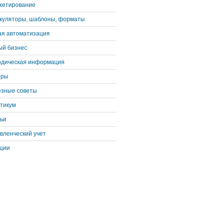
жетирование
куляторы, шаблоны, форматы
я автоматизация
й бизнес
дическая информация
оры
зные советы
тикум
ьи
вленческий учет
ции