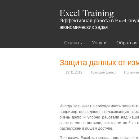
Excel Training
Эффективная работа в Excel, об
экономических задач
Скачать
Услуги
Обратная 
Бюджет продаж
Защита данных от изм
Факторный анализ
Кредитный калькулятор
22.11.2012
Григорий Цапко
Полезны
Генератор паролей
Шифрование паролей
Точка безубыточности
Иногда возникает необходимость защитить
например последнюю, согласованную вер
Фитнес-калькулятор
очень долго и упорно работали над наш
застать его в том виде, в котором он был
Общепит
расположен в общем доступе.
Программа Excel, как всегда, предоставляе