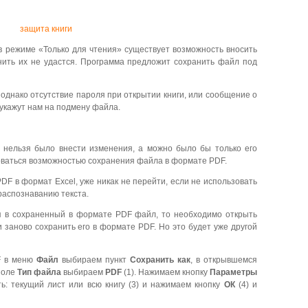
 в режиме «Только для чтения» существует возможность вносить
анить их не удастся. Программа предложит сохранить файл под
однако отсутствие пароля при открытии книги, или сообщение о
 укажут нам на подмену файла.
 нельзя было внести изменения, а можно было бы только его
оваться возможностью сохранения файла в формате PDF.
DF в формат Excel, уже никак не перейти, если не использовать
распознаванию текста.
я в сохраненный в формате PDF файл, то необходимо открыть
 заново сохранить его в формате PDF. Но это будет уже другой
F в меню
Файл
выбираем пункт
Сохранить как
, в открывшемся
поле
Тип файла
выбираем
PDF
(1). Нажимаем кнопку
Параметры
ть: текущий лист или всю книгу (3) и нажимаем кнопку
ОК
(4) и