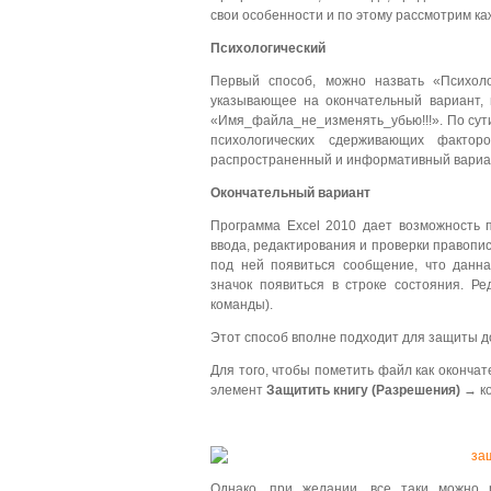
свои особенности и по этому рассмотрим ка
Психологический
Первый способ, можно назвать «Психол
указывающее на окончательный вариант
«Имя_файла_не_изменять_убью!!!». По сути
психологических сдерживающих фактор
распространенный и информативный вариа
Окончательный вариант
Программа Excel 2010 дает возможность п
ввода, редактирования и проверки правопис
под ней появиться сообщение, что данна
значок появиться в строке состояния. Р
команды).
Этот способ вполне подходит для защиты д
Для того, чтобы пометить файл как оконч
элемент
Защитить книгу (Разрешения)
→ к
Однако, при желании, все таки можно р