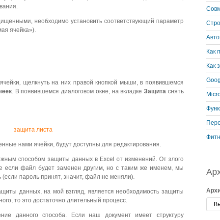
вания.
Совм
ащищенными, необходимо установить соответствующий параметр
Стро
ая ячейка»).
Авто
Как 
Как 
Goog
чейки, щелкнуть на них правой кнопкой мыши, в появившемся
чеек
. В появившемся диалоговом окне, на вкладке
Защита
снять
Micr
Функ
Перс
Фитн
енные нами ячейки, будут доступны для редактирования.
ежным способом защиты данных в Excel от изменений. От злого
е если файл будет заменен другим, но с таким же именем, мы
Ар
 (если пароль принят, значит, файл не меняли).
Арх
щиты данных, на мой взгляд, является необходимость защиты
много, то это достаточно длительный процесс.
ние данного способа. Если наш документ имеет структуру