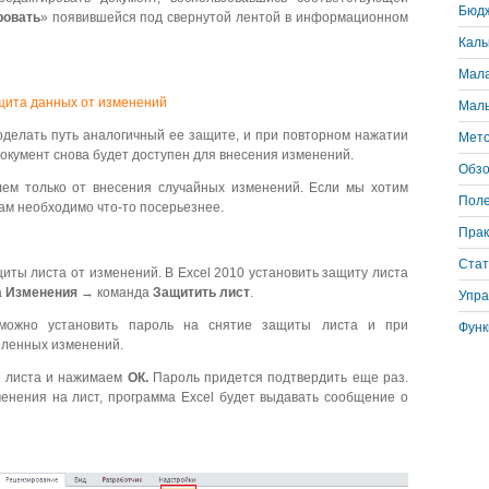
Бюд
ровать
» появившейся под свернутой лентой в информационном
Каль
Мала
Малы
оделать путь аналогичный ее защите, и при повторном нажатии
Мето
документ снова будет доступен для внесения изменений.
Обз
ем только от внесения случайных изменений. Если мы хотим
Поле
нам необходимо что-то посерьезнее.
Прак
Стат
иты листа от изменений. В Excel 2010 установить защиту листа
а
Изменения
→ команда
Защитить лист
.
Упра
 можно установить пароль на снятие защиты листа и при
Функ
еленных изменений.
ы листа и нажимаем
ОК.
Пароль придется подтвердить еще раз.
менения на лист, программа Excel будет выдавать сообщение о