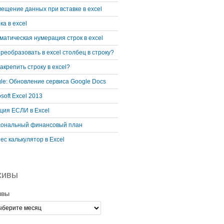
ещение данных при вставке в excel
ка в excel
матическая нумерация строк в excel
преобразовать в excel столбец в строку?
закрепить строку в excel?
le: Обновление сервиса Google Docs
osoft Excel 2013
ция ЕСЛИ в Excel
ональный финансовый план
ес калькулятор в Excel
хивы
ивы